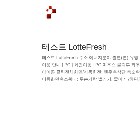
테스트 LotteFresh
테스트 LotteFresh 수소 에너지분야 출연(연) 유
이용 안내 [ PC ] 화면이동 : PC 마우스 클릭후
아이콘 클릭전체화면/자동회전: 맨우측상단 축소확대 아
이동화면축소확대: 두손가락 벌리기, 줄이기 /하단의 