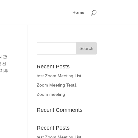
Home
전시관
풍선
Recent Posts
터치후
test Zoom Meeting List
Zoom Meeting Test1
Zoom meeting
Recent Comments
Recent Posts
test Zoom Meeting List