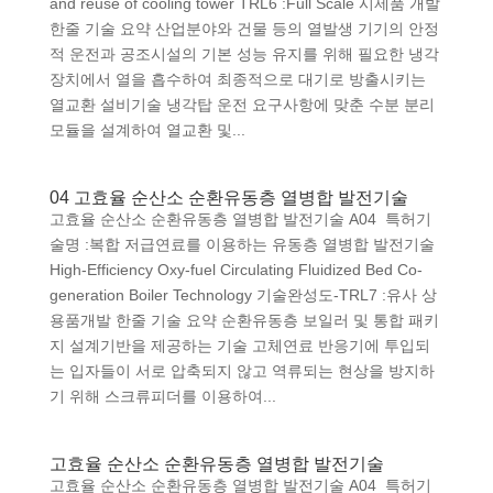
and reuse of cooling tower TRL6 :Full Scale 시제품 개발
한줄 기술 요약 산업분야와 건물 등의 열발생 기기의 안정
적 운전과 공조시설의 기본 성능 유지를 위해 필요한 냉각
장치에서 열을 흡수하여 최종적으로 대기로 방출시키는
열교환 설비기술 냉각탑 운전 요구사항에 맞춘 수분 분리
모듈을 설계하여 열교환 및...
04 고효율 순산소 순환유동층 열병합 발전기술
고효율 순산소 순환유동층 열병합 발전기술 A04 특허기
술명 :복합 저급연료를 이용하는 유동층 열병합 발전기술
High-Efficiency Oxy-fuel Circulating Fluidized Bed Co-
generation Boiler Technology 기술완성도-TRL7 :유사 상
용품개발 한줄 기술 요약 순환유동층 보일러 및 통합 패키
지 설계기반을 제공하는 기술 고체연료 반응기에 투입되
는 입자들이 서로 압축되지 않고 역류되는 현상을 방지하
기 위해 스크류피더를 이용하여...
고효율 순산소 순환유동층 열병합 발전기술
고효율 순산소 순환유동층 열병합 발전기술 A04 특허기