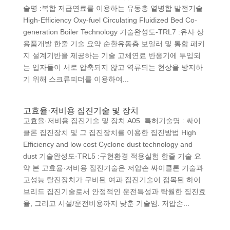
술명 :복합 저급연료를 이용하는 유동층 열병합 발전기술
High-Efficiency Oxy-fuel Circulating Fluidized Bed Co-
generation Boiler Technology 기술완성도-TRL7 :유사 상
용품개발 한줄 기술 요약 순환유동층 보일러 및 통합 패키
지 설계기반을 제공하는 기술 고체연료 반응기에 투입되
는 입자들이 서로 압축되지 않고 역류되는 현상을 방지하
기 위해 스크류피더를 이용하여...
고효율·저비용 집진기술 및 장치
고효율·저비용 집진기술 및 장치 A05 특허기술명 : 싸이
클론 집진장치 및 그 집진장치를 이용한 집진방법 High
Efficiency and low cost Cyclone dust technology and
dust 기술완성도-TRL5 :구현환경 적용실험 한줄 기술 요
약 본 고효율·저비용 집진기술은 저압손 싸이클론 기술과
고성능 탈진장치가 구비된 여과 집진기술이 접목된 하이
브리드 집진기술로서 안정적인 운전특성과 탁월한 집진효
율, 그리고 시설/운전비용까지 낮춘 기술임. 저압손...