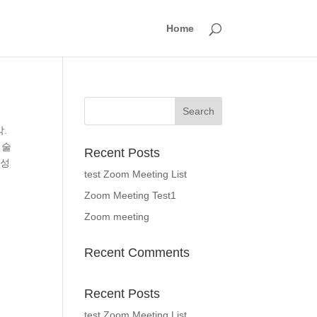
Home
막.
 기술
Recent Posts
합성
test Zoom Meeting List
Zoom Meeting Test1
Zoom meeting
Recent Comments
Recent Posts
test Zoom Meeting List